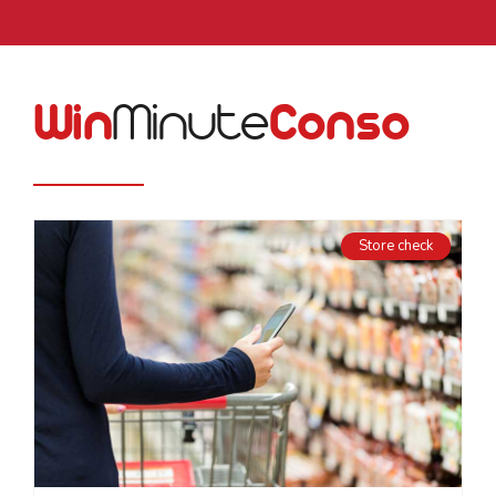
Win
Minute
Conso
Store check